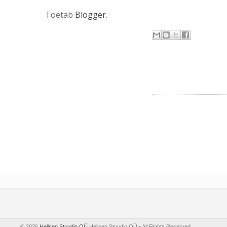
Toetab
Blogger
.
©
2026
Helisen Stuudio OÜ
Helisen Stuudio OÜ • All Rights Reserved