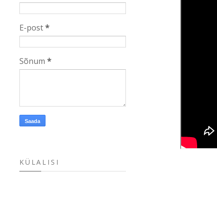
E-post
*
Sõnum
*
KÜLALISI