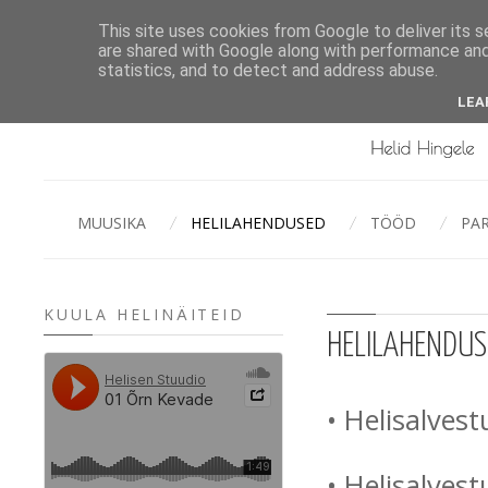
This site uses cookies from Google to deliver its s
are shared with Google along with performance and 
statistics, and to detect and address abuse.
LEA
MUUSIKA
HELILAHENDUSED
TÖÖD
PA
KUULA HELINÄITEID
HELILAHENDUS
• Helisalvestu
• Helisalvest